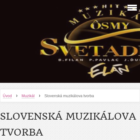
›
›
Úvod
Muzikál
Slovenská muzikálova tvorba
SLOVENSKÁ MUZIKÁLOVA
TVORBA