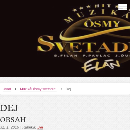
›
›
Úvod
Muzikál ôsmy svetadiel
Dej
DEJ
OBSAH
31. 1. 2016
|
Rubrika:
Dej