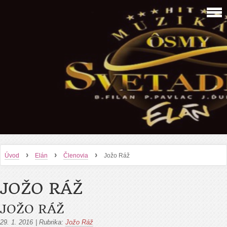
›
›
›
Úvod
Elán
Členovia
Jožo Ráž
JOŽO RÁŽ
JOŽO RÁŽ
29. 1. 2016
|
Rubrika:
Jožo Ráž